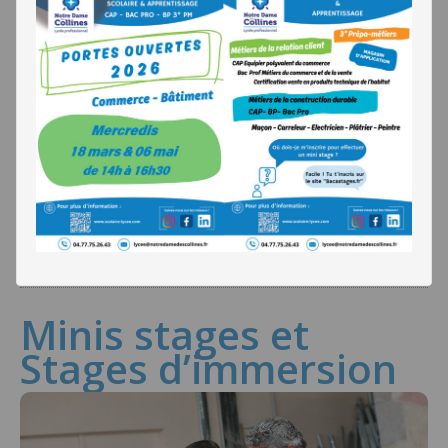
Posté le
3 février 2022
Ouverture en septembre 2023 d’un CAP électricien 2ème
année sous statut scolaire contactez nous :
lycee@notredamedescollines.fr ou au 04 77 75 01 78
Posted in
Non classé
En lire plus
Minis stages et
Stages d’immersion