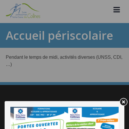
Skip
to
content
Accueil périscolaire
Pendant le temps de midi, activités diverses (UNSS, CDI,
…)